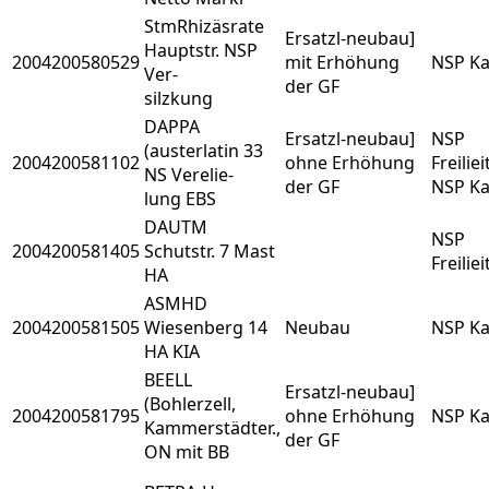
StmRhizäsrate
Ersatzl-neubau]
Hauptstr. NSP
2004200580529
mit Erhöhung
NSP Ka
Ver-
der GF
silzkung
DAPPA
Ersatzl-neubau]
NSP
(austerlatin 33
2004200581102
ohne Erhöhung
Freilie
NS Verelie-
der GF
NSP Ka
lung EBS
DAUTM
NSP
2004200581405
Schutstr. 7 Mast
Freilie
HA
ASMHD
2004200581505
Wiesenberg 14
Neubau
NSP Ka
HA KIA
BEELL
Ersatzl-neubau]
(Bohlerzell,
2004200581795
ohne Erhöhung
NSP Ka
Kammerstädter.,
der GF
ON mit BB