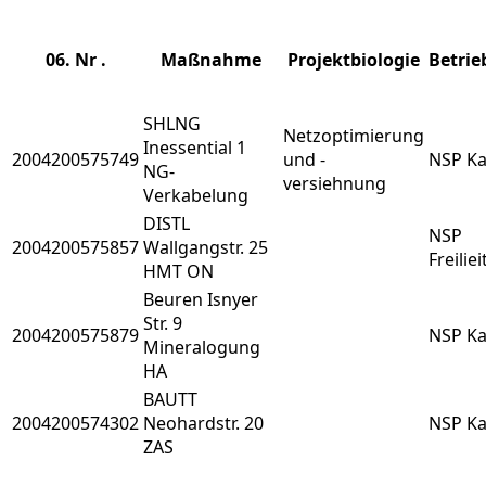
06. Nr .
Maßnahme
Projektbiologie
Betrie
SHLNG
Netzoptimierung
Inessential 1
2004200575749
und -
NSP Ka
NG-
versiehnung
Verkabelung
DISTL
NSP
2004200575857
Wallgangstr. 25
Freilie
HMT ON
Beuren Isnyer
Str. 9
2004200575879
NSP Ka
Mineralogung
HA
BAUTT
2004200574302
Neohardstr. 20
NSP Ka
ZAS