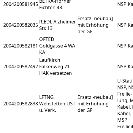
BETRA-Horner
2004200581945
NSP Ka
Fichten 48
Ersatzl-neubau]
RIEDL Alzheimer
2004200582035
mit Erhöhung
NSP Ka
Str. 13
der GF
OFTED
2004200582181
Goldgasse 4 WA
NSP Ka
KA
Laufkirch
2004200582492
Falkenweg 71
NSP Ka
HAK versetzen
U-Stati
NSP, N
Freilie-
LFTNG
Ersatzl-neubau]
lung, 
2004200582838
Wehstetten UST
mit Erhöhung
Kabel,
u. Verk.
der GF
Kabel,
MSP
Freilie