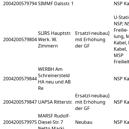
2004200579794
SIMMF Dalsstr. 1
NSP Ka
U-Stati
NSP, N
Freilie-
SLIRS Hauptstr.
Ersatzl-neubau]
lung, 
2004200579804
Werk. W.
mit Erhöhung
Kabel,
Zimmern
der GF
Kabel,
MSP
Freilie
WERBH Am
Schreinersteld
2004200579844
NSP Ka
HA neu und AB
Re
Ersatzl-neubau]
2004200579847
UAPSA Ritterstr.
mit Erhöhung
NSP Ka
der GF
MARSF Rudolf-
2004200579975
Diesel-Str. 7
Neubau
NSP Ka
Netto Marki